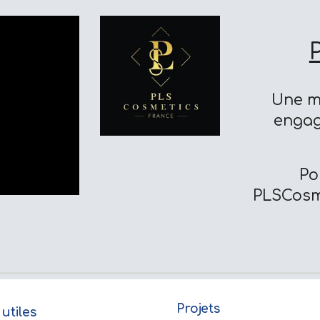
Une m
engag
Po
PLSCosm
Projets
ns utiles