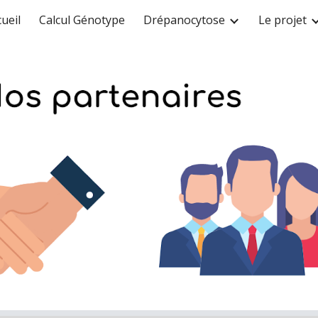
ueil
Calcul Génotype
Drépanocytose
Le projet
ip to main content
Skip to navigat