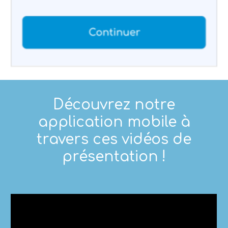
Découvrez notre
application mobile à
travers ces vidéos de
présentation !